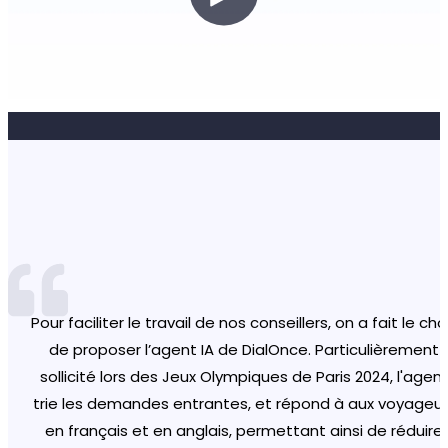
Via
DialOnce est une solution agile qui nous accompagne
plus de 550 intentions couvrant l’ensemble de la vi
Pour faciliter le travail de nos conseillers, on a fait le cho
Grâce à notre collaboration avec DialOnce, nous offron
du locataire, nous sommes en capacité de répondre 
depuis 2017 et qui nous permet de proposer un service
chez GMF des solutions immédiates et personnalisées 
de proposer l’agent IA de DialOnce. Particulièrement
autonome 24/7 à nos clients et ainsi limiter les contact
de nombreux besoins via des réponses autonome ou
nos clients, leur évitant toute sensation d'abandon ou 
sollicité lors des Jeux Olympiques de Paris 2024, l'agen
d’orienter vers le bon canal de traitement pour une
à faible ajoutée.
trie les demandes entrantes, et répond à aux voyageur
dissuasion.
expérience locataire et conseiller fluidifié.
en français et en anglais, permettant ainsi de réduire