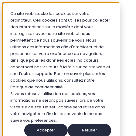
Skip to content
Ce site web stocke les cookies sur votre
Back to Homepage
ordinateur. Ces cookies sont utilisés pour collecter
Open menu
des informations sur la manière dont vous
interagissez avec notre site web et nous
Solutions
permettent de nous souvenir de vous. Nous
Suite Relation Client IA
utilisons ces informations afin d'améliorer et de
Agent conversationnel IA
personnaliser votre expérience de navigation,
Agent IA vocal
ainsi que pour les données et les indicateurs
SVI Visuel
Suite IA Conseiller
concernant nos visiteurs à la fois sur ce site web et
sur d'autres supports. Pour en savoir plus sur les
Industries
Banques
cookies que nous utilisons, consultez notre
Assurances
Politique de confidentialité.
Habitat social
Si vous refusez l'utilisation des cookies, vos
Transports
informations ne seront pas suivies lors de votre
Energies & Utilities
Services publics
visite sur ce site. Un seul cookie sera utilisé dans
Retail
votre navigateur afin de se souvenir de ne pas
Télécom
suivre vos préférences.
Tourisme
Clients
Accepter
Refuser
Technologies